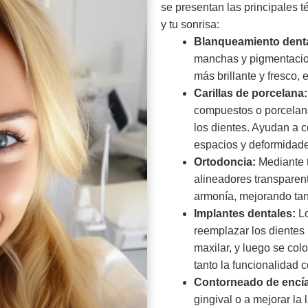
se presentan las principales 
y tu sonrisa:
Blanqueamiento denta
manchas y pigmentacion
más brillante y fresco, 
Carillas de porcelana:
compuestos o porcelana
los dientes. Ayudan a c
espacios y deformidades
Ortodoncia:
Mediante t
alineadores transparent
armonía, mejorando tan
Implantes dentales:
Lo
reemplazar los dientes 
maxilar, y luego se col
tanto la funcionalidad 
Contorneado de encí
gingival o a mejorar la