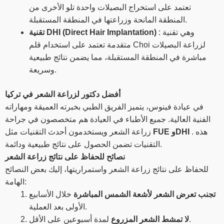
تعتمد على استخراج البصيلات واحدة تلو الأخرى من
المنطقة المانحة وزراعتها في المنطقة المستقبلة.
: وهي تقنية
تقنية DHI (Direct Hair Implantation)
متقدمة تعتمد على استخدام قلم Choi لزراعة البصيلات
مباشرة في المنطقة المستقبلة، مما يضمن نتائج طبيعية
وسريعة.
أفضل دكتور لزراعة الشعر في تركيا
في عيادة فينوس، يتميز الفريق الطبي بخبرته العميقة ومهاراته
الفنية العالية. جميع الأطباء في العيادة هم متخصصون في جراحة
. هذه
FUE وDHI
زراعة الشعر ويستخدمون أحدث التقنيات مثل
التقنيات تضمن الحصول على نتائج طبيعية ودائمة.
نصائح للحفاظ على نتائج زراعة الشعر
للحفاظ على نتائج زراعة الشعر واستمراريتها، إليك بعض النصائح
الهامة:
تجنب تعرض الشعر لأشعة الشمس المباشرة
خلال الأسابيع
الأولى بعد العملية.
لمدة أسبوعين على الأقل.
لا تمشط الشعر المزروع