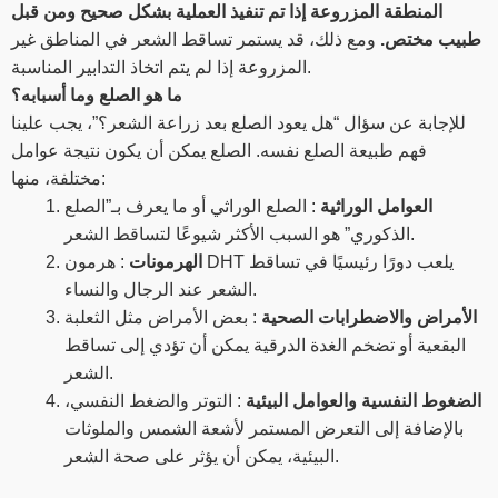
المنطقة المزروعة إذا تم تنفيذ العملية بشكل صحيح ومن قبل
طبيب مختص.
ومع ذلك، قد يستمر تساقط الشعر في المناطق غير
المزروعة إذا لم يتم اتخاذ التدابير المناسبة.
ما هو الصلع وما أسبابه؟
للإجابة عن سؤال “هل يعود الصلع بعد زراعة الشعر؟”، يجب علينا
فهم طبيعة الصلع نفسه. الصلع يمكن أن يكون نتيجة عوامل
مختلفة، منها:
العوامل الوراثية
: الصلع الوراثي أو ما يعرف بـ”الصلع
الذكوري” هو السبب الأكثر شيوعًا لتساقط الشعر.
الهرمونات
: هرمون DHT يلعب دورًا رئيسيًا في تساقط
الشعر عند الرجال والنساء.
الأمراض والاضطرابات الصحية
: بعض الأمراض مثل الثعلبة
البقعية أو تضخم الغدة الدرقية يمكن أن تؤدي إلى تساقط
الشعر.
الضغوط النفسية والعوامل البيئية
: التوتر والضغط النفسي،
بالإضافة إلى التعرض المستمر لأشعة الشمس والملوثات
البيئية، يمكن أن يؤثر على صحة الشعر.