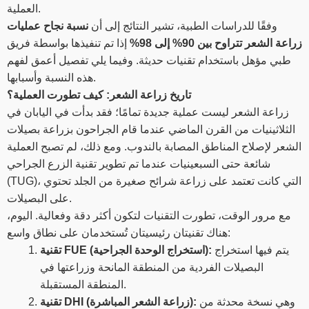
العملية.
وفقًا للدراسات الطبية، تشير النتائج إلى أن
نسبة نجاح عمليات
زراعة الشعر تتراوح بين 90% إلى 98%
إذا تم تنفيذها بواسطة فريق
طبي مؤهل باستخدام تقنيات حديثة. وفيما يلي تفصيل أعمق لفهم
هذه النسبة وأسبابها.
تاريخ زراعة الشعر: كيف تطورت العملية؟
زراعة الشعر ليست عملية جديدة تمامًا؛ فقد بدأت في اليابان في
الثلاثينيات من القرن الماضي عندما قام الجراحون بزراعة بصيلات
الشعر لإصلاح المناطق المصابة بالندوب. ومع ذلك، لم تصبح العملية
شائعة حتى السبعينيات عندما تم تطوير تقنية الزرع الجراحي
(TUG)، التي كانت تعتمد على زراعة شرائح صغيرة من الجلد تحتوي
على البصيلات.
مع مرور الوقت، تطورت التقنيات لتكون أكثر دقة وفعالية. اليوم،
هناك تقنيتان رئيسيتان تُستخدمان على نطاق واسع:
يتم فيها استخراج
تقنية FUE (استخراج الوحدة الجراحية):
البصيلات الفردية من المنطقة المانحة وزراعتها في
المنطقة المستقبلة.
وهي نسخة محدثة من
تقنية DHI (زراعة الشعر المباشرة):