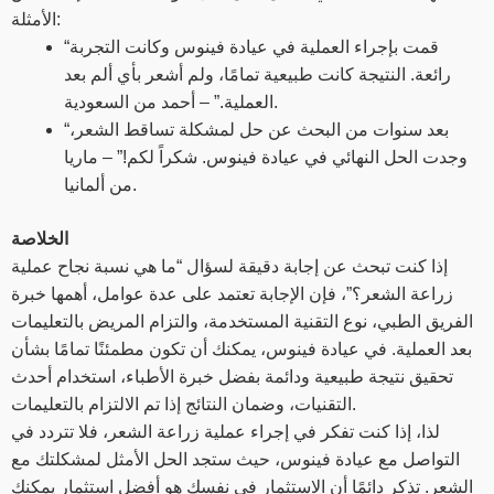
الأمثلة:
“قمت بإجراء العملية في عيادة فينوس وكانت التجربة
رائعة. النتيجة كانت طبيعية تمامًا، ولم أشعر بأي ألم بعد
العملية.” – أحمد من السعودية.
“بعد سنوات من البحث عن حل لمشكلة تساقط الشعر،
وجدت الحل النهائي في عيادة فينوس. شكراً لكم!” – ماريا
من ألمانيا.
الخلاصة
إذا كنت تبحث عن إجابة دقيقة لسؤال “ما هي نسبة نجاح عملية
زراعة الشعر؟”، فإن الإجابة تعتمد على عدة عوامل، أهمها خبرة
الفريق الطبي، نوع التقنية المستخدمة، والتزام المريض بالتعليمات
بعد العملية. في عيادة فينوس، يمكنك أن تكون مطمئنًا تمامًا بشأن
تحقيق نتيجة طبيعية ودائمة بفضل خبرة الأطباء، استخدام أحدث
التقنيات، وضمان النتائج إذا تم الالتزام بالتعليمات.
لذا، إذا كنت تفكر في إجراء عملية زراعة الشعر، فلا تتردد في
التواصل مع عيادة فينوس، حيث ستجد الحل الأمثل لمشكلتك مع
الشعر. تذكر دائمًا أن الاستثمار في نفسك هو أفضل استثمار يمكنك