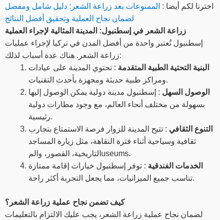
اخترنا لكم أيضا :
الممنوعات بعد زراعة الشعر: دليل شامل ومفصل
لضمان نجاح العملية وتحقيق أفضل النتائج
زراعة الشعر في إسطنبول: المدينة المثالية لإجراء العملية
إسطنبول تُعتبر واحدة من أفضل المدن في تركيا لإجراء عمليات
زراعة الشعر. هناك عدة أسباب لذلك:
البنية التحتية الطبية المتقدمة
: تحتوي المدينة على عيادات
ومراكز طبية حديثة ومجهزة بأحدث التقنيات.
الوصول السهل
: إسطنبول مدينة دولية يمكن الوصول إليها
بسهولة من مختلف أنحاء العالم، مع وجود مطارات دولية
رئيسية.
التنوع الثقافي
: تتيح المدينة للزوار فرصة الاستمتاع بتجارب
ثقافية وسياحية أثناء فترة النقاهة، مثل زيارة المساجد
التاريخية، القصور، والمuseums.
الخدمات الفندقية
: توفر إسطنبول خيارات إقامة ممتازة
تناسب جميع الميزانيات، مما يجعل التجربة أكثر راحة.
كيف تضمن نجاح عملية زراعة الشعر؟
لضمان نجاح عملية زراعة الشعر، يجب عليك الالتزام بالتعليمات