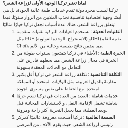
لماذا تعتبر تركيا الوجهة الأولى لزراعة الشعر؟
تركيا ليست مجرد دولة تقدم خدمات طبية عالية الجودة، بل هي
أيضًا وجهة اقتصادية تنافسية تجذب الملايين من الزوار سنويًا. فيما
يتعلق بزراعة الشعر، هناك عدة أسباب تجعل تركيا خيارًا مثاليًا:
التقنيات الحديثة
: تستخدم العيادات التركية تقنيات متقدمة
مثل FUE (الاستخراج بالوحدة الفولوية) وDHI (تقنية القلم
Choi)، مما يضمن نتائج طبيعية وخالية من الألم.
الخبرة الطبية
: الأطباء في تركيا يتمتعون بسنوات طويلة من
الخبرة في مجال زراعة الشعر، مما يجعلهم قادرين على
التعامل مع الحالات المعقدة بسهولة.
التكلفة التنافسية
: تكلفة زراعة الشعر في تركيا أقل بكثير
مقارنةً بالدول الغربية، مثل الولايات المتحدة أو المملكة
المتحدة، مع الحفاظ على نفس مستوى الجودة.
خدمات شاملة
: العديد من العيادات في تركيا تقدم حزمًا
شاملة تشمل الإقامة، النقل، والاستشارات المجانية قبل
وبعد العملية، مما يجعل التجربة أكثر راحة ومرونة.
السمعة العالمية
: تركيا أصبحت معروفة عالميًا كمركز
رئيسي لزراعة الشعر، حيث يقوم الآلاف من المرضى