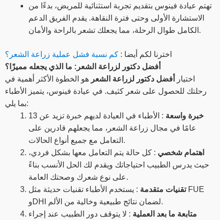
تهتم عيادة فينوس بتقديم تجربة استثنائية للمريض، بدءًا من
الاستشارة الأولى وحتى فترة النقاهة. يقدم الفريق الدعم
الكامل طوال الرحلة، مما يجعلك تشعر بالراحة والأمان.
اخترنا لكم أيضا :
كم نسبة فشل عملية زراعة الشعر؟
أفضل دكتور لزراعة الشعر: ما الذي يجعله مميزًا؟
اختيار
أفضل دكتور لزراعة الشعر
هو الخطوة الأكثر أهمية في
رحلتك للحصول على شعر كثيف. في عيادة فينوس، يتميز الأطباء
بما يلي:
خبرة واسعة
: الأطباء في العيادة لديهم خبرة تزيد عن 13
عامًا في مجال زراعة الشعر، مما يجعلهم قادرين على
التعامل مع جميع أنواع الحالات.
اهتمام شخصي
: كل حالة يتم التعامل معها بشكل فردي،
حيث يدرس الطبيب احتياجاتك ويقدم لك الحل الأنسب بناءً
على نوع شعرك وصحتك العامة.
تقنيات متقدمة
: يستخدم الأطباء تقنيات حديثة مثل FUE
وDHI لضمان نتائج طبيعية وخالية من الألم.
متابعة ما بعد العملية
: لا يتوقف دور الطبيب عند إجراء