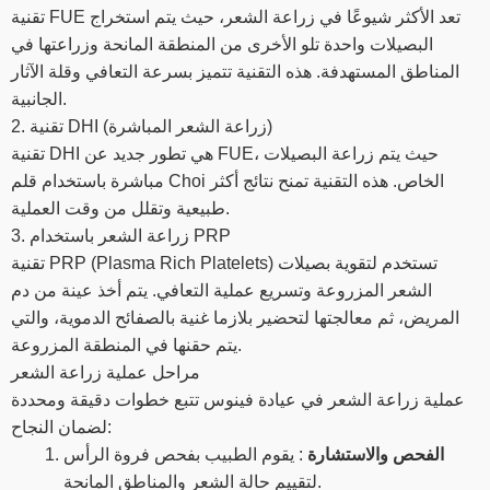
تقنية FUE تعد الأكثر شيوعًا في زراعة الشعر، حيث يتم استخراج
البصيلات واحدة تلو الأخرى من المنطقة المانحة وزراعتها في
المناطق المستهدفة. هذه التقنية تتميز بسرعة التعافي وقلة الآثار
الجانبية.
2. تقنية DHI (زراعة الشعر المباشرة)
تقنية DHI هي تطور جديد عن FUE، حيث يتم زراعة البصيلات
مباشرة باستخدام قلم Choi الخاص. هذه التقنية تمنح نتائج أكثر
طبيعية وتقلل من وقت العملية.
3. زراعة الشعر باستخدام PRP
تقنية PRP (Plasma Rich Platelets) تستخدم لتقوية بصيلات
الشعر المزروعة وتسريع عملية التعافي. يتم أخذ عينة من دم
المريض، ثم معالجتها لتحضير بلازما غنية بالصفائح الدموية، والتي
يتم حقنها في المنطقة المزروعة.
مراحل عملية زراعة الشعر
عملية زراعة الشعر في عيادة فينوس تتبع خطوات دقيقة ومحددة
لضمان النجاح:
الفحص والاستشارة
: يقوم الطبيب بفحص فروة الرأس
لتقييم حالة الشعر والمناطق المانحة.