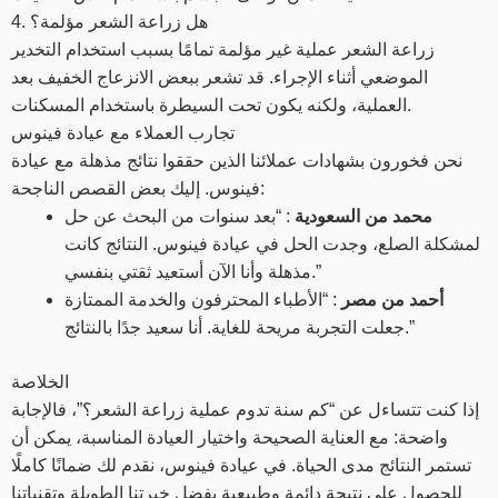
4. هل زراعة الشعر مؤلمة؟
زراعة الشعر عملية غير مؤلمة تمامًا بسبب استخدام التخدير
الموضعي أثناء الإجراء. قد تشعر ببعض الانزعاج الخفيف بعد
العملية، ولكنه يكون تحت السيطرة باستخدام المسكنات.
تجارب العملاء مع عيادة فينوس
نحن فخورون بشهادات عملائنا الذين حققوا نتائج مذهلة مع عيادة
فينوس. إليك بعض القصص الناجحة:
محمد من السعودية
: “بعد سنوات من البحث عن حل
لمشكلة الصلع، وجدت الحل في عيادة فينوس. النتائج كانت
مذهلة وأنا الآن أستعيد ثقتي بنفسي.”
أحمد من مصر
: “الأطباء المحترفون والخدمة الممتازة
جعلت التجربة مريحة للغاية. أنا سعيد جدًا بالنتائج.”
الخلاصة
إذا كنت تتساءل عن “كم سنة تدوم عملية زراعة الشعر؟”، فالإجابة
واضحة: مع العناية الصحيحة واختيار العيادة المناسبة، يمكن أن
تستمر النتائج مدى الحياة. في عيادة فينوس، نقدم لك ضمانًا كاملًا
للحصول على نتيجة دائمة وطبيعية بفضل خبرتنا الطويلة وتقنياتنا