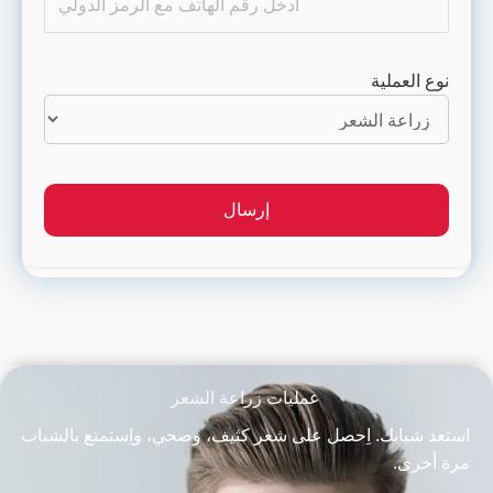
نوع العملية
عمليات زراعة الشعر
استعد شبابك. اِحصل على شعر كثيف، وصحي، واِستمتع بالشباب
مرة أخرى.