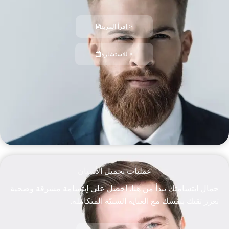
اقرأ المزيد >
للاستشارة >
عمليات تجميل اﻷسنان
جمال ابتسامتك يبدأ من هنا. احصل على اِبتسامة مشرقة وصحية
تعزز ثقتك بنفسك مع العناية السنيّة المتكاملة.