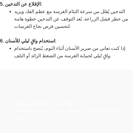
5. الإقلاع عن التدخين:
التدخين يُقلل من سرعة التئام الغرسة مع عظم الفك ويزيد
من خطر فشل الزراعة. يُعد التوقف عن التدخين خطوة هامة
لتحسين فرص نجاح الغرسات.
6. استخدام واقٍ ليلي للأسنان:
إذا كنت تعاني من صرير الأسنان أثناء النوم، يُنصح باستخدام
واقٍ ليلي لحماية الغرسة من الضغط الزائد أو التلف.
هذه المرة، اجعل التجميل وجهتك!
اكتشف روعة التغيير. وانطلق في رحلة فريدة مع السياحة
العلاجية.