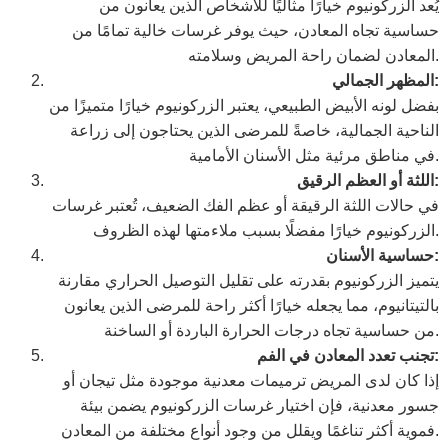
يُعد الزركونيوم خيارًا مثاليًا للأشخاص الذين يعانون من
حساسية تجاه المعادن، حيث يوفر غرسات خالية تمامًا من
المعادن لضمان راحة المريض وسلامته.
المظهر الجمالي:
بفضل لونه الأبيض الطبيعي، يعتبر الزركونيوم خيارًا متميزًا من
الناحية الجمالية، خاصةً للمرضى الذين يحتاجون إلى زراعة
في مناطق مرئية مثل الأسنان الأمامية.
اللثة أو العظم الرقيق:
في حالات اللثة الرقيقة أو عظم الفك الضعيف، تُعتبر غرسات
الزركونيوم خيارًا مفضلًا بسبب ملاءمتها لهذه الظروف.
حساسية الأسنان:
يتميز الزركونيوم بقدرته على تقليل التوصيل الحراري مقارنة
بالتيتانيوم، مما يجعله خيارًا أكثر راحة للمرضى الذين يعانون
من حساسية تجاه درجات الحرارة الباردة أو الساخنة.
تجنب تعدد المعادن في الفم:
إذا كان لدى المريض ترميمات معدنية موجودة مثل تيجان أو
جسور معدنية، فإن اختيار غرسات الزركونيوم يضمن بيئة
فموية أكثر تناغمًا ويقلل من وجود أنواع مختلفة من المعادن.