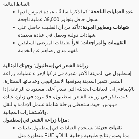
النقاط التالية:
عدد العمليات الناجحة:
كما ذكرنا سابقًا، عيادة فينوس لديها
سجل حافل يتجاوز 39,000 عملية ناجحة.
شهادات ومعايير الجودة:
تأكد من أن الطبيب حاصل على
شهادات دولية ويعمل في عيادة معتمدة.
التقييمات والمراجعات:
اقرأ تعليقات المرضى السابقين
لفهم مدى رضاهم عن الخدمة.
زراعة الشعر في إسطنبول: وجهتك المثالية
إسطنبول هي المدينة الأكثر شهرة في تركيا لإجراء عمليات زراعة
الشعر. تتميز المدينة بموقعها الاستراتيجي وخدماتها الممتازة،
بالإضافة إلى العيادات الحديثة التي تقدم أعلى مستويات الرعاية. إذا
كنت تفكر في زراعة الشعر اسطنبول، فلا تتردد في زيارة عيادة
فينوس، حيث ستحظى برحلة شاملة تشمل الإقامة والنقل
والاستشارات المجانية.
مزايا زراعة الشعر في إسطنبول:
تقنيات حديثة:
تستخدم العيادات في إسطنبول تقنيات
متطورة مثل FUE وDHI، مما يضمن نتائج طبيعية وخالية