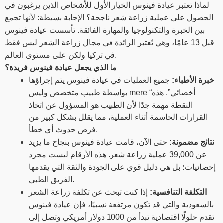
لماذا تعتبر عيادة فينوس الخيار الأول للأشخاص الذين يرغبون في
الحصول على عملية زراعة شعر ناجحة؟ الإجابة بسيطة: لأنها تجمع
بين الخبرة والتكنولوجيا والمهارة الفائقة. تأسست عيادة فينوس
قبل 13 عامًا، وهي تُعتبر الرائدة في مجال زراعة الشعر ليس فقط
في تركيا ولكن على مستوى العالم.
ما الذي يجعل عيادة فينوس فريدة؟
خبرة الأطباء:
جميع العمليات في عيادة فينوس يتم إجراؤها
بواسطة طبيب متخصص وليس mere “أخصائي”. هذه
النقطة مهمة جدًا لأن الطبيب هو المسؤول عن اتخاذ
القرارات الحاسمة أثناء العملية، مما يقلل بشكل كبير من
فرص حدوث أي خطأ.
نتائج مضمونة:
حتى الآن، قامت عيادة فينوس بنجاح ما يزيد
عن 39,000 عملية زراعة شعر. هذه الأرقام ليست مجرد
إحصائيات؛ بل هي دليل قوي على الجودة والثقة التي يقدمها
الفريق الطبي.
التكلفة التنافسية:
إذا كنت تبحث عن تكلفة زراعة الشعر
بالسعودية والتي قد تكون مرتفعة نسبيًا، فإن عيادة فينوس
تقدم حلولًا اقتصادية تبدأ من 1000 دولار أمريكي وتصل إلى