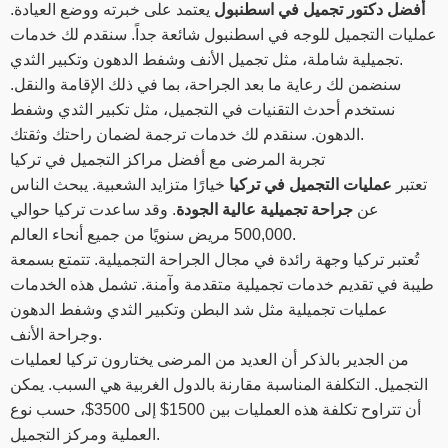
أفضل دكتور تجميل في اسطنبول
يعتمد على خبرته ووضع العيادة.
عمليات التجميل للوجه في اسطنبول شائعة جداً. سنقدم لك خدمات
تجميلية شاملة، مثل تجميل الأنف وشفط الدهون وتكبير الثدي.
سنضمن لك رعاية ما بعد الجراحة، بما في ذلك الإقامة والنقل.
نستخدم أحدث التقنيات في التجميل، مثل تكبير الثدي وشفط
الدهون. سنقدم لك خدمات ترجمة لضمان راحتك وثقتك.
تجربة المرضى مع أفضل مراكز التجميل في تركيا
تعتبر
عمليات التجميل في تركيا
خيارًا متزايد الشعبية. يبحث الناس
عن
جراحة تجميلية عالية الجودة
. وقد ساعدت تركيا حوالي
500,000 مريض سنويًا من جميع أنحاء العالم.
تُعتبر تركيا وجهة رائدة في مجال الجراحة التجميلية. تتمتع بسمعة
طيبة في تقديم خدمات تجميلية متقدمة وآمنة. تشمل هذه الخدمات
عمليات تجميلية مثل شد البطن وتكبير الثدي وشفط الدهون
وجراحة الأنف.
من الجدير بالذكر أن العديد من المرضى يختارون تركيا لعمليات
التجميل. التكلفة المناسبة مقارنة بالدول الغربية هي السبب. يمكن
أن تتراوح تكلفة هذه العمليات بين 1500$ إلى 3500$، حسب نوع
العملية ومركز التجميل.